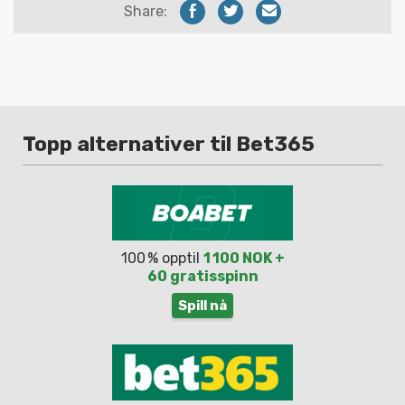
Share:
Topp alternativer til Bet365
100 % opptil
1 100 NOK +
60 gratisspinn
Spill nå