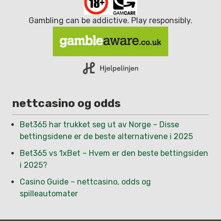
Gambling can be addictive. Play responsibly.
nettcasino og odds
Bet365 har trukket seg ut av Norge – Disse
bettingsidene er de beste alternativene i 2025
Bet365 vs 1xBet – Hvem er den beste bettingsiden
i 2025?
Casino Guide – nettcasino, odds og
spilleautomater