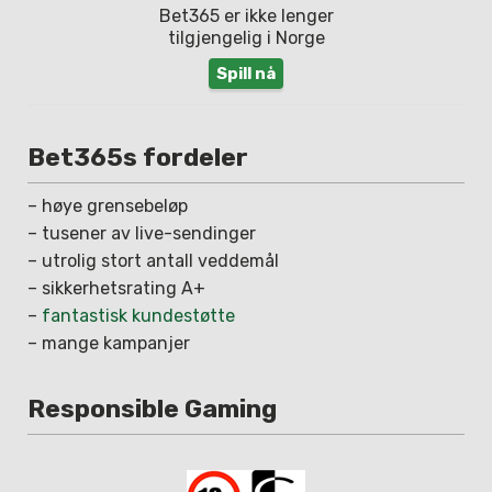
Bet365 er ikke lenger
tilgjengelig i Norge
Spill nå
Bet365s fordeler
– høye grensebeløp
– tusener av live-sendinger
– utrolig stort antall veddemål
– sikkerhetsrating A+
–
fantastisk kundestøtte
– mange kampanjer
Responsible Gaming