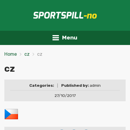
Menu
Home
cz
cz
cz
Categories:
|
Published by:
admin
27/10/2017