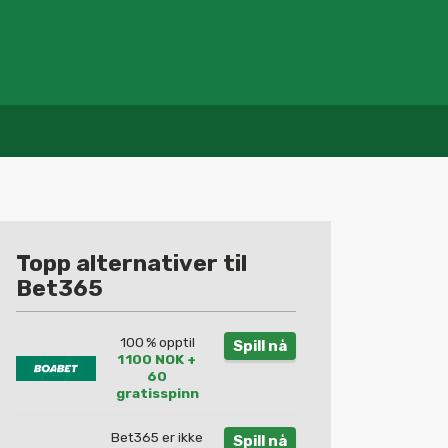
Topp alternativer til
Bet365
100 % opptil
Spill nå
1 100 NOK +
60
gratisspinn
Bet365 er ikke
Spill nå